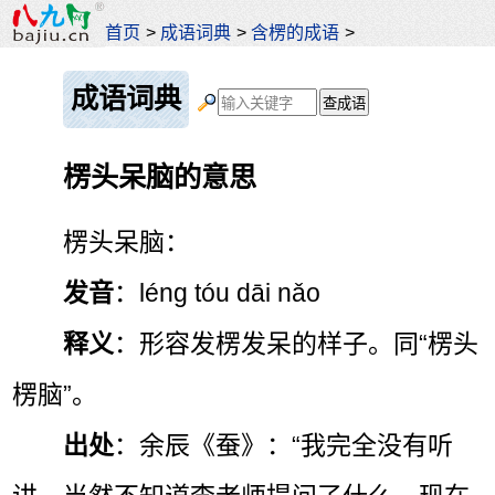
首页
>
成语词典
>
含楞的成语
>
成语词典
楞头呆脑的意思
楞头呆脑：
发音
：léng tóu dāi nǎo
释义
：形容发楞发呆的样子。同“楞头
楞脑”。
出处
：余辰《蚕》：“我完全没有听