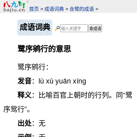
首页
>
成语词典
>
含鹭的成语
>
成语词典
鹭序鹓行的意思
鹭序鹓行：
发音
：lù xù yuān xíng
释义
：比喻百官上朝时的行列。同“鹭
序鸳行”。
出处
：无