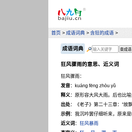
首页
>
成语词典
>
含狂的成语
>
成语词典
狂风骤雨的意思、近义词
狂风骤雨：
发音
：kuáng fēng zhòu yǔ
释义
：原形容大风大雨。后也比喻
出处
：《老子》第二十三章：“故
示例
：我沉吟罢仔细听来，原来是
近义词
：
狂风暴雨