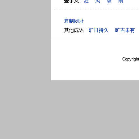
查字义
：
狂
风
骤
雨
其他成语：
旷日持久
旷古未有
Copyrigh