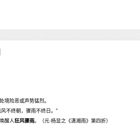
处境险恶或声势猛烈。
飘风不终朝，骤雨不终日。”
唤醒人
狂风骤雨
。（元·杨显之《潇湘雨》第四折）