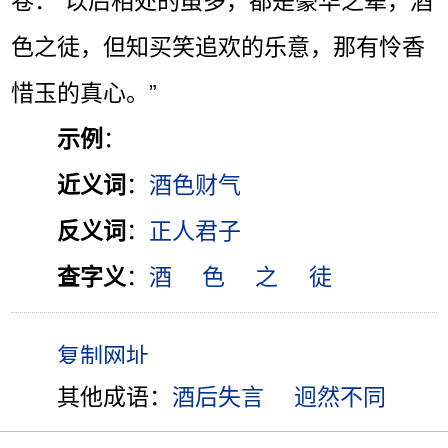
卷：“以后相处的虽多，都是豪华之辈，酒
色之徒，但知买笑追欢的乐意，那有怜香
惜玉的真心。”
示例
：
近义词
：
酒色财气
反义词
：
正人君子
查字义
：
酒
色
之
徒
其他成语：
酒后失言
迥然不同