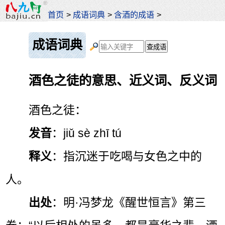
首页
>
成语词典
>
含酒的成语
>
成语词典
酒色之徒的意思、近义词、反义词
酒色之徒：
发音
：jiǔ sè zhī tú
释义
：指沉迷于吃喝与女色之中的
人。
出处
：明·冯梦龙《醒世恒言》第三