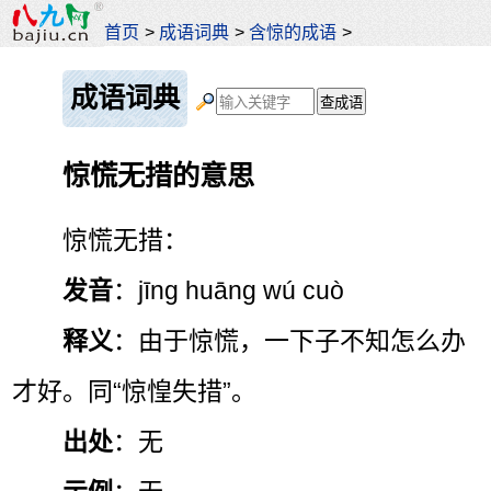
首页
>
成语词典
>
含惊的成语
>
成语词典
惊慌无措的意思
惊慌无措：
发音
：jīng huāng wú cuò
释义
：由于惊慌，一下子不知怎么办
才好。同“惊惶失措”。
出处
：无