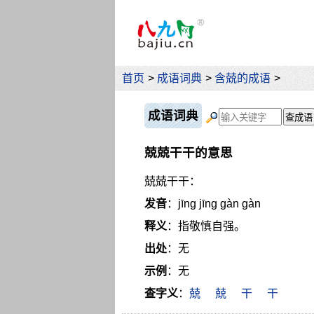
首页
>
成语词典
>
含兢的成语
>
成语词典
兢兢干干的意思
兢兢干干：
发音
：jīng jīng gàn gàn
释义
：指敬慎自强。
出处
：无
示例
：无
查字义
：
兢
兢
干
干