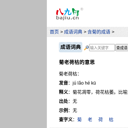
首页
>
成语词典
>
含菊的成语
>
成语词典
菊老荷枯的意思
菊老荷枯：
发音
：jú lǎo hé kū
释义
：菊花凋零，荷花枯萎。比喻
出处
：无
示例
：无
查字义
：
菊
老
荷
枯