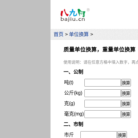
首页
>
单位换算
>
质量单位换算，重量单位换算
使用说明：请在任意方格中填入数字，再点
一、公制
吨(t)
公斤(kg)
克(g)
毫克(mg)
二、市制
市斤