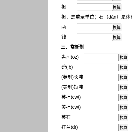
担
担，是重量单位；石（dàn）是体
两
钱
三、常衡制
盎司(oz)
磅(lb)
(英制)长吨
(美制)短吨
英担(cwt)
美担(cwt)
英石
打兰(dr)