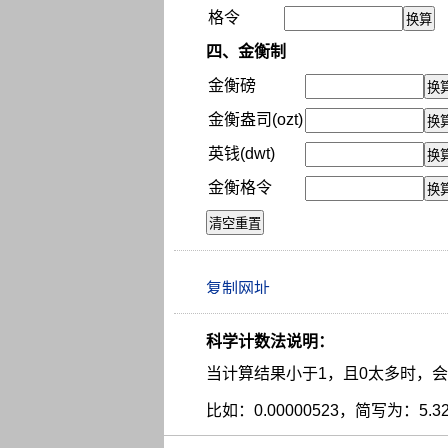
格令
四、金衡制
金衡磅
金衡盎司(ozt)
英钱(dwt)
金衡格令
科学计数法说明：
当计算结果小于1，且0太多时，
比如：0.00000523，简写为：5.3