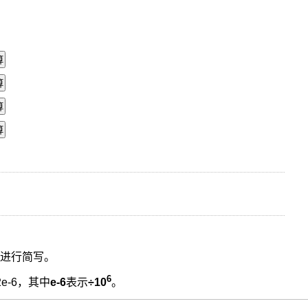
会进行简写。
6
2e-6，其中
e-6
表示
÷10
。